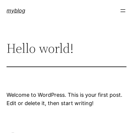
内
myblog
容
を
ス
キ
Hello world!
ッ
プ
Welcome to WordPress. This is your first post.
Edit or delete it, then start writing!